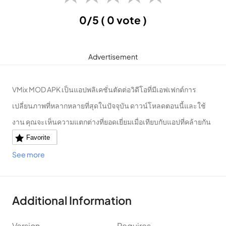
0/5
( 0 vote )
Advertisement
VMix MOD APK เป็นแอปพลิเคชั่นตัดต่อวิดีโอที่มีเอฟเฟกต์การ
เปลี่ยนภาพที่หลากหลายที่สุดในปัจจุบัน ดาวน์โหลดตอนนี้และใช้
งาน คุณจะเห็นความแตกต่างที่ยอดเยี่ยมเมื่อเทียบกับแอปที่คล้ายกัน
Favorite
See more
Additional Information
Version
Requires