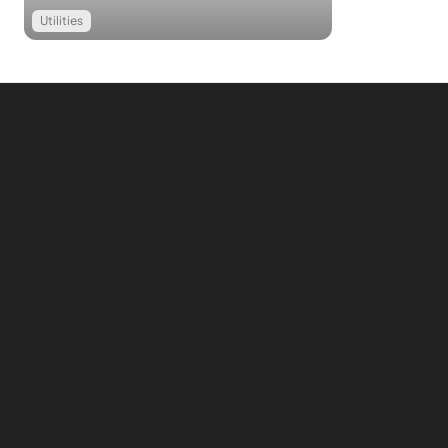
Utilities