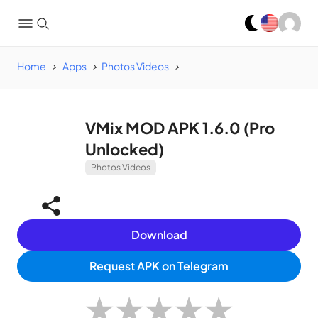
Home
Apps
Photos Videos
VMix MOD APK 1.6.0 (Pro
Unlocked)
Photos Videos
Download
Request APK on Telegram
★
★
★
★
★