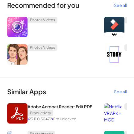
Recommended for you
See all
Photos Videos
Pho
Photos Videos
Pho
Similar Apps
See all
Adobe Acrobat Reader: Edit PDF
Ent
Productivity
23.11.0.30472
Pro Unlocked
Photography
Heal