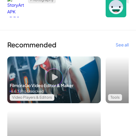
Recommended
See all
FilmoraGo Video Editor & Maker
6.6.3
Pro Unlocked
Video Players & Editors
Tools