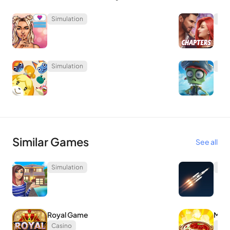
Simulation
Sim
Simulation
Sim
Similar Games
See all
Simulation
Sim
Royal Game
My H
Casino
Cas