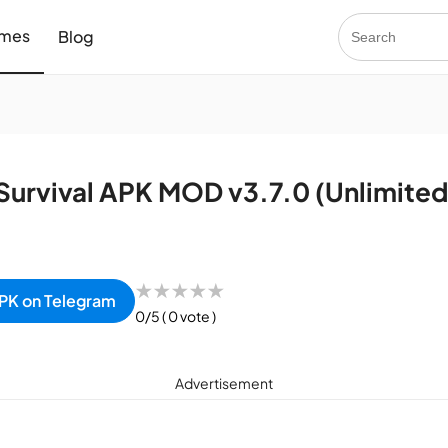
mes
Blog
Survival APK MOD v3.7.0 (Unlimited
★
★
★
★
★
PK on Telegram
0/5
( 0 vote )
Advertisement