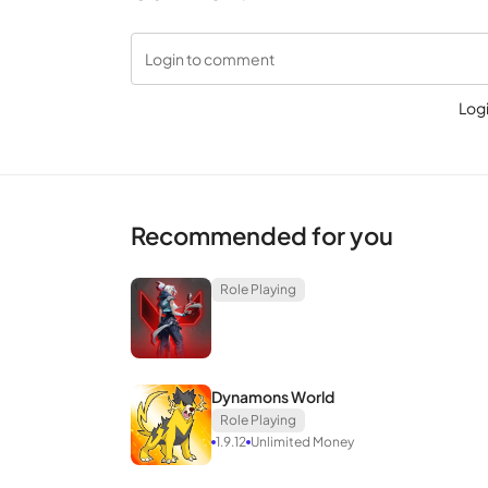
Login to comment
Log
Recommended for you
Role Playing
Dynamons World
Role Playing
1.9.12
Unlimited Money