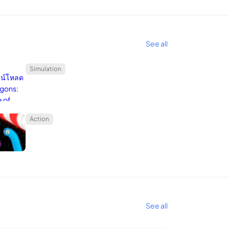
See all
Simulation
Action
See all