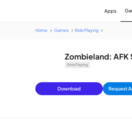
Ga
Apps
Home
Games
Role Playing
Zombieland: AFK 
Role Playing
Download
Request A