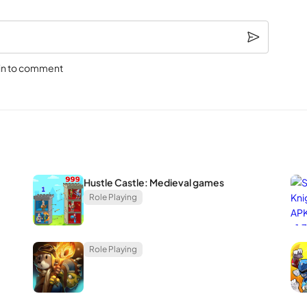
in to comment
Hustle Castle: Medieval games
Role Playing
Role Playing