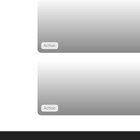
Action
Action