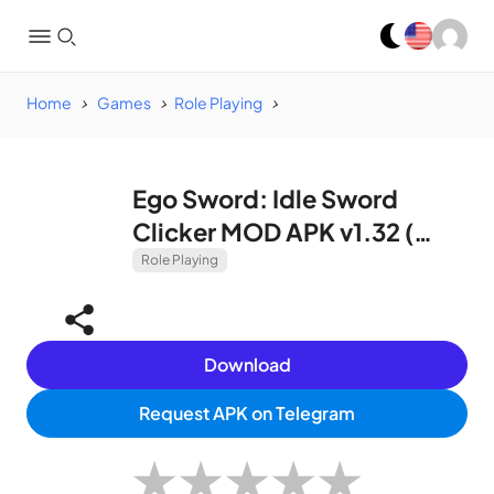
Home
Games
Role Playing
Ego Sword: Idle Sword
Clicker MOD APK v1.32 (
Unlimited Ruby)
Role Playing
Download
Request APK on Telegram
★
★
★
★
★