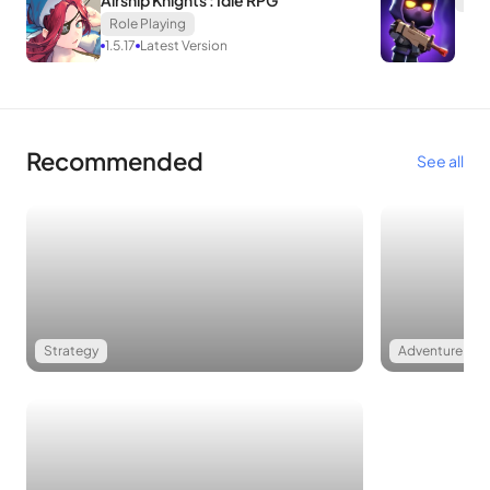
Airship Knights : Idle RPG
Ego Sword: Idle Sword Clicker Mod Apk:
Role Playing
1.5.17
Latest Version
– เวอร์ชั่น: 0.78
– ขนาด: 53.08 MB
– ราคา: ฟรี
– ต้องการรูท: ไม่ต้องการ
Recommended
See all
– เสนอซื้อ In-App: หมายเลข
– ราคา: ฟรี
รายละเอียด
Ego Sword: Idle Sword Clicker Mod Apk
มาสร้างดาบและ
Strategy
Adventure
กลายเป็นบุคคลที่แข็งแกร่งที่สุดในโลกนี้!คุณสามารถหลบเลี่ยงสัตว์
ประหลาดโดยการสัมผัสพวกเขาด้วยความตื่นเต้น มาสนุกกับดาบ
โบกที่ยอดเยี่ยมหลากหลายแบบกันเถอะ Clicker Action RPG! ดาบ
อัตตา!