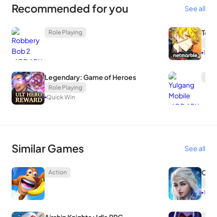
Recommended for you
See all
ง่ายคุณเพียงแค่ต้องคลิกบนหน้าจอในช่วงเวลาที่เหมาะสม เป็น
นักรบที่แข็งแกร่งที่สุดลองอาวุธทุกชนิดในการต่อสู้และเลือกสิ่งที่ดี
Towe
Role Playing
ที่สุดสำหรับคุณ
Role
1.03
Legendary: Game of Heroes
Role
รายละเอียด Mod: (อะไร modded?)
Role Playing
Quick Win
แก้ไขทับทิมเป็นไม่ จำกัด,
เงินไม่ จำกัด
! เกมนี้ต้องถูกตัดการเชื่อมต่อ
จากเครือข่ายไม่เช่นนั้นจะถูกปิดกั้น ระบบโทรศัพท์มือถือบาง 8.0
อาจปรากฏหน้าจอสีดำติดปรากฏการณ์ย้อนหลัง โปรดดาวน์โหลด
Similar Games
See all
อย่างระมัดระวัง!
[หมายเหตุ] คุณสามารถตั้งค่าภาษาจีนดั้งเดิมในเกมคลิกไอคอนการ
Cras
Action
ตั้งค่าเพื่อดู!
Act
1.8.0
Act