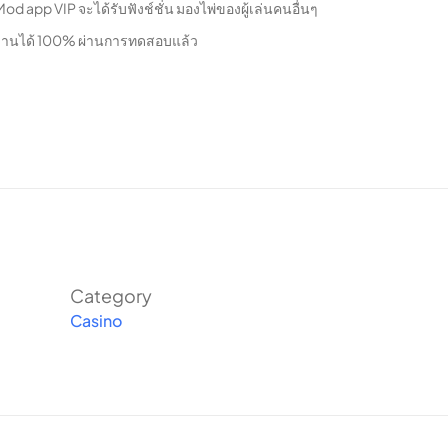
Mod app VIP จะได้รับฟังช์ชั่น มองไพ่ของผู้เล่นคนอื่นๆ
ใช้งานได้ 100% ผ่านการทดสอบแล้ว
Category
Casino