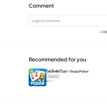
Comment
Login to comment
Log
Recommended for you
ไพ่เท็กซัสโบย่า-Texas Poker
Casino
9.1.1