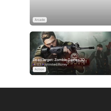
Arcade
Dead Target: Zombie Games 3D
4.123.1
Unlimited Money
Action