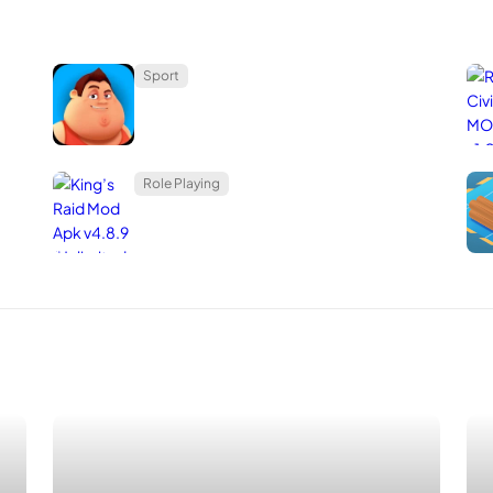
Sport
Role Playing