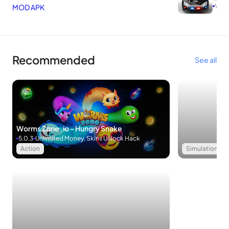
Vari
Recommended
See all
Worms Zone .io - Hungry Snake
5.0.3
Unlimited Money, Skins Unlock Hack
Action
Simulation