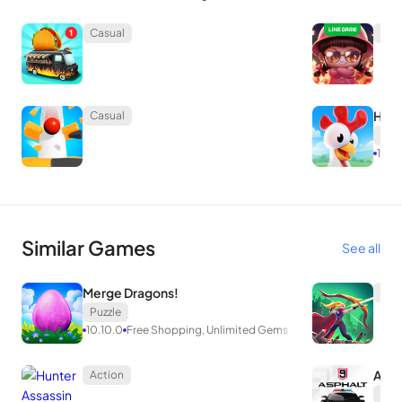
Casual
Cas
Hay 
Casual
Cas
1.60.
Similar Games
See all
Merge Dragons!
Str
Puzzle
10.10.0
Free Shopping, Unlimited Gems
Asph
Action
Rac