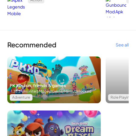
Recommended
See all
PK XD: Fun, friends & games
1.33.3
Unlimited Money/Gems/Menu/Unlocked
Adventure
Role Playing