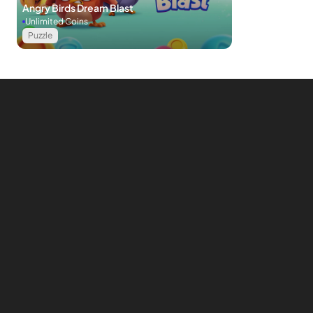
Angry Birds Dream Blast
Unlimited Coins
Puzzle