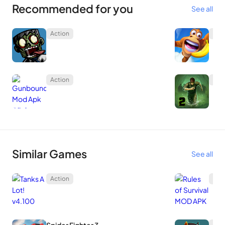
Recommended for you
See all
Action
Act
Action
Act
สิ่งที่น่าประทับใจที่สุดเกี่ยวกับ Guns of Boom สำหรับฉันคือความ
แปลกใหม่ในการเล่นเกม Guns of Boom จะลบองค์ประกอบที่ยุ่ง
ยากออกไปในตอนเริ่มเกม กลไกการควบคุมที่ซับซ้อน หรือตัวละครที่
Similar Games
See all
มีรูปร่างน่าสับสน ในทางกลับกัน ทุกอย่างตั้งแต่ฉากไปจนถึงผู้เล่น
ศัตรู ไปจนถึงกลไกโดยรอบ ล้วนแต่เรียบง่ายอย่างน่าประหลาด
Action
Act
ใจ ฉันถึงบอกว่าการเล่น Guns of Boom ทำให้คุณรู้สึกเหมือนมี
ชีวิต ในชีวิตจริง ผู้คนโฟกัสและย่ออุปกรณ์ทั้งหมดของพวกเขาให้
Role