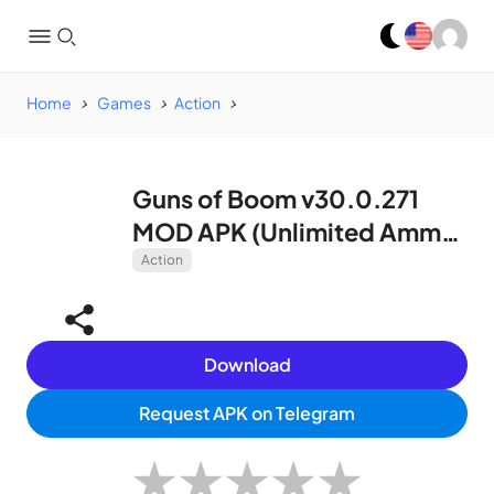
Home
Games
Action
Guns of Boom v30.0.271
MOD APK (Unlimited Ammo,
Fast Reload)
Action
Download
Request APK on Telegram
★
★
★
★
★