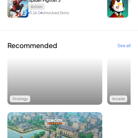
Spider Fighter 3
เหลือน้อยที่สุด แน่นอน ในการต่อสู้ครั้งสำคัญ แบกของไว้มากมาย
Action
เพื่ออะไร?
3.26.0
Unlocked Skins
Guns of Boom มีโหมดยิงอัตโนมัติ (โดยค่าเริ่มต้นจะเปิดขึ้น แต่ถ้า
คุณต้องการลองใช้ทักษะของคุณ คุณสามารถปิดคุณสมบัตินี้ได้) คุณ
เพียงแค่ต้องเลื่อนภาพไปยังวัตถุหนึ่งหรือกลุ่ม เคลื่อนที่ไปในทิศทางที่
Recommended
See all
ถูกต้อง ส่วนที่เหลือให้ AI ของเกมดูแล จากนั้นคุณสามารถดูศัตรูของ
คุณตายที่เท้าของคุณ
แม้ว่าจะเป็นการยิงอัตโนมัติ แต่หากคุณเล็งเป้าหมายอย่างถูกต้อง
และเคลื่อนตัวไปยังระยะที่เหมาะสมตั้งแต่ต้น คุณก็ยังสามารถทำ
เฮดช็อตที่น่าประทับใจได้ headshots เหล่านี้ได้รับคะแนน
Strategy
Arcade
มากมาย ดังนั้น ในพื้นที่รกร้างหน่อย พวกคุณพยายามเล็งขวาเพื่อทำ
คะแนนให้ได้เยอะๆ ไต่อันดับเพื่อเปิดอาวุธใหม่อย่างรวดเร็ว ในสอง
สามฉากต่อจากนี้ ศัตรูจะมีมากกว่านั้น หากคุณไม่มีปืนหนัก คุณจะ
เจอช่วงเวลาที่ยากลำบาก