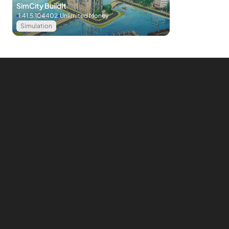
SimCity BuildIt
อาวุธมีความหลากหลายและแตกต่างอย่างชัดเจน
1.41.5.104402
Unlimited Money
Simulation
แน่นอนว่าระบบปืนใน Guns of Boom นั้นมีความหลากหลายทั้งใน
ด้านสี รูปร่าง และสไตล์ คุณรู้ไหมว่าการเล่น FPS คุณจะเห็นปืนต่อ
หน้าต่อตาคุณเสมอ ถ้าไม่ประทับใจคงน่าเบื่อมาก Guns of Boom มี
ปืนประเภทต่างๆ มากมาย ตั้งแต่ปืนไรเฟิลจู่โจม ปืนพก AKs ปืน 5-1
ปืน 4-3 ปืน ปืนลูกซอง ไปจนถึงปืนกล ปืนไรเฟิล มีอาวุธมากถึง 60
ชนิดให้ค่อยๆ รวบรวมและปลดล็อก แต่ละประเภทมีรูปร่าง สี และ
เส้นทางการอัพเกรดที่แตกต่างกัน ดังนั้น พลังจึงเพิ่มขึ้นเสมอ สมกับ
จำนวนศัตรูที่เพิ่มขึ้น แต่ระบบอัปเกรดโดยรวมของ Guns of Boom
นั้นเรียบง่ายมาก เข้าใจง่าย ทำให้ผู้เล่นใหม่ทุกคนสามารถเรียนรู้ได้
อย่างรวดเร็ว