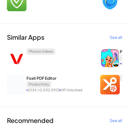
Cleaner ยังสามารถตรวจจับช่องโหว่ด้านความปลอดภัย จุดอ่อนบน
อุปกรณ์ที่มีช่องโหว่ จากคำเตือนเหล่านี้ คุณสามารถซ่อมแซมและ
ป้องกันการโจมตีที่เป็นอันตรายได้ทันที
นอกจากการสแกนหาไวรัสและช่องโหว่แล้ว Nox Cleaner ยัง
Similar Apps
See all
รองรับการบล็อกแอปพลิเคชันที่เสี่ยงต่อการรั่วไหลของข้อมูลอีก
ด้วย คุณจะตั้งรหัสผ่านสำหรับพวกเขา และทุกครั้งที่คุณเริ่ม
Pola
Photos Videos
Pho
แอปพลิเคชันหรือดึงข้อมูล คุณต้องป้อนรหัสผ่านเพื่อยืนยันตัวตน
6.4.
คุณสมบัติอื่นๆ
Foxit PDF Editor
Pho
Productivity
Nox Cleaner เป็นแอปพลิเคชั่นอเนกประสงค์ นอกจากคุณสมบัติ
2024.1.0.0112.0923
VIP Unlocked
ข้างต้นแล้ว Nox Cleaner ยังช่วยเพิ่มประสิทธิภาพ/ประหยัด
พลังงานแบตเตอรี่ให้กับอุปกรณ์ของคุณได้อีกด้วย นั่นคือ Nox
Cleaner จะสแกนและตรวจสอบการใช้แบตเตอรี่ของแอพที่คุณเคย
Recommended
See all
ใช้ในช่วงเวลาที่ผ่านมาและปิดมัน พร้อมกันนี้ แอปยังแนะนำวิธีแก้