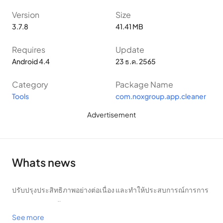
พัฒนาแอพพลิเคชั่นยอดนิยมอื่นๆ เช่น NoxAppLock, Nox
Version
Size
3.7.8
41.41 MB
Security, Nox Browser
Requires
Update
ทำความสะอาดอุปกรณ์ของคุณอย่างรวดเร็วและมี
Android 4.4
23 ธ.ค. 2565
ประสิทธิภาพ
Category
Package Name
แม้ว่าคุณจะไม่ได้ติดตั้งแอปจากแหล่งที่มาที่ไม่รู้จัก/ไม่น่าเชื่อถือ ใน
Tools
com.noxgroup.app.cleaner
การใช้งาน อุปกรณ์ Android ของคุณจะสร้างไฟล์ขยะที่เต็มหน่วย
Advertisement
ความจำและลดประสิทธิภาพโดยรวม Nox Cleaner จะช่วยคุณล้าง
ไฟล์ขยะเหล่านี้อย่างรวดเร็วและง่ายดาย
ในการทำความสะอาดอุปกรณ์ คุณเพียงแค่คลิกที่ไอคอน “สะอาด”
Whats news
ในวงกลมตรงกลางหน้าจอ Nox Cleaner จะสแกนระบบไฟล์และ
แอปพลิเคชันที่ติดตั้งในอุปกรณ์เพื่อค้นหาขยะ หลังจากนั้น คุณ
ปรับปรุงประสิทธิภาพอย่างต่อเนื่อง และทำให้ประสบการณ์การการ
สามารถดูข้อมูลเพิ่มเติมเกี่ยวกับการล้างข้อมูลและพื้นที่เก็บข้อมูล
ใช้ผลิตภัณฑ์ดีขึ้น
ทั้งหมด
See more
Favorite