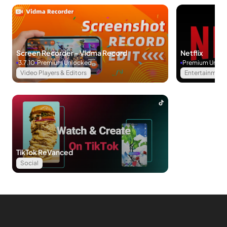
ปัญหาการประหยัดแบตเตอรี่อื่นๆ เช่น การเปิดการช่วยการเข้าถึง
การปิดแอปพื้นหลัง ฯลฯ…
นอกจากนี้ คุณยังสามารถทำงานอื่นๆ เช่น บล็อกการแจ้งเตือน
Screen Recorder - Vidma Record
Netflix
ระบายความร้อน CPU เชื่อมต่อ VPN ด้วย Nox Cleaner
3.7.10
Premium Unlocked
Premium Unloc
Video Players & Editors
Entertainment
การจัดการรูปภาพ
รูปภาพเป็นหนึ่งในสาเหตุหลักที่ทำให้หน่วยความจำของคุณเต็ม
อย่างรวดเร็ว ดังนั้นหากอุปกรณ์มีรูปถ่ายที่ “ไม่จำเป็น” หรือคล้ายกัน
มากเกินไป คุณสามารถลบออกเพื่อประหยัดหน่วยความจำได้
TikTok ReVanced
Nox Cleaner รองรับการจัดการรูปภาพ มันจะสแกนภาพทั้งหมดบน
Social
อุปกรณ์ แล้วแบ่งเป็นอัลบั้มที่เกี่ยวข้อง จากที่นั่น คุณสามารถดู
รูปภาพที่คล้ายกันเพื่อลบได้อย่างง่ายดาย
มีอะไรเพิ่มเติมใน Nox Cleaner เวอร์ชันพรีเมียม