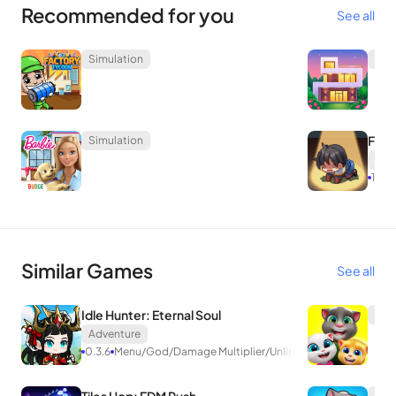
Recommended for you
See all
Simulation
Sim
F Cl
Simulation
Sim
1.35
Similar Games
See all
Idle Hunter: Eternal Soul
Cas
Adventure
0.3.6
Menu/God/Damage Multiplier/Unlimited Money
Adv