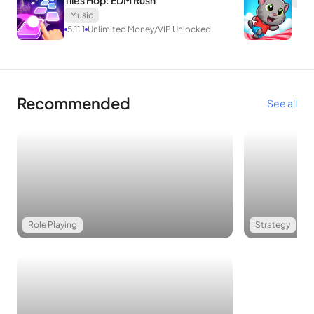
Tiles Hop: EDM Rush
Music
5.11.1
Unlimited Money/VIP Unlocked
Recommended
See all
Role Playing
Strategy