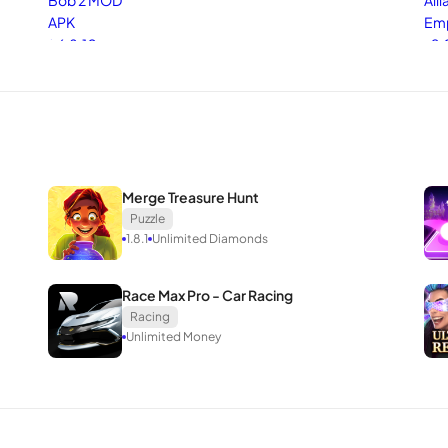
 Console
Merge Treasure Hunt
Puzzle
เกมเงินเพื่อสร้างเครื่องจักรที่น่ากลัวเพื่อตอบสนองความต้องการการก
1.8.1
Unlimited Diamonds
เกมใหม่เช่น League of Legends และ PUBG ได้รับการเปลี่ยนชื่อโดยผู้
รือ Rules of Survival … เป็นชุมชนนักเล่นเกมไวรัส
Race Max Pro - Car Racing
นอกจากนี้ยังมีเกมเ
Racing
ดาวน์โหลดจำนวนมาก
Unlimited Money