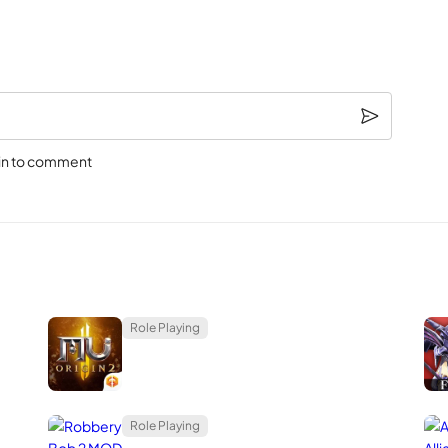
าฟิกที่ดีและการเล่นเกมที่ซับซ้อนเหมือนเกมพีซี / คอนโซล
นั่นเป็นส่
ในเวลานั้นเกมกราฟิก 2D มีขนาดค่อนข้างใหญ่และเกมดูเบากว่ากราฟิก 8 
อนหน้าจอแนวนอนหรือหน้าจอเลื่อนแบบเทิร์นเบส แต่ 2017-2018 เป็นก้า
สิ่งที่ฉันอยากจะพูดถึงในวันนี้คือเกม
Black Desert Mobile
in to comment
Role Playing
Role Playing