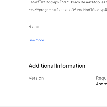
แจกฟรีโปร Mod Apk โกงเกม
Black Desert Mobile
เ
งาน 99progame แล้วสามารถใช้งาน Mod ได้ครบทุกฟังช์
ชื่อเกม
เวอร์ชั่น Android
See more
ประเภท
รีวิวจากผู้ใช้
Additional Information
เวอร์ชั่นปัจจุบัน
การปรับปรุงครั้งล่าสุด
Version
Requ
Andro
ขนาด
ดาวน์โหลด