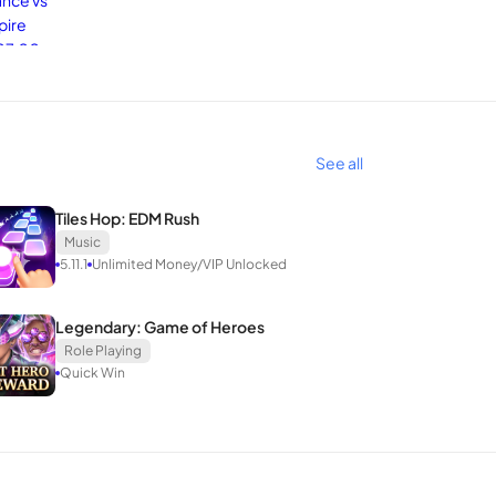
See all
Tiles Hop: EDM Rush
Music
ำหนดค่าเกมและพื้นที่เล่นเกม
เมื่อพูดถึงสิ่งนี้ทุกคนรู้
5.11.1
Unlimited Money/VIP Unlocked
เล่นชั้นนำในอุตสาหกรรมเช่น Tencent, NetEase, …
ก่าอีกหลายเกมที่ถูกถ่ายโอนไปยังสมาร์ทโฟนเพื่อ
Legendary: Game of Heroes
Role Playing
Quick Win