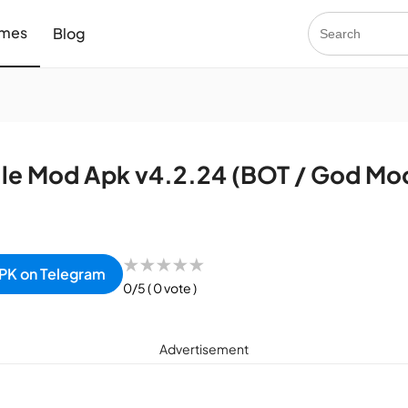
mes
Blog
le Mod Apk v4.2.24 (BOT / God Mod
★
★
★
★
★
PK on Telegram
0/5
( 0 vote )
Advertisement