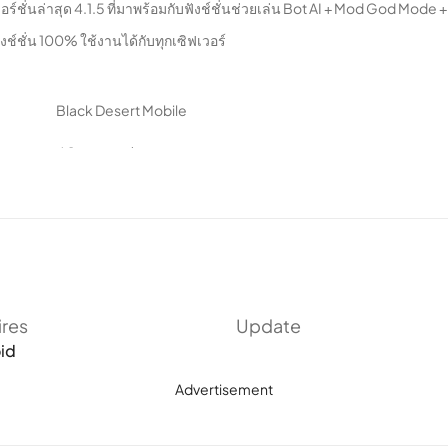
วอร์ชั่นล่าสุด 4.1.5 ที่มาพร้อมกับฟังช์ชั่นช่วยเล่น Bot AI + Mod God Mod
ชั่น 100% ใช้งานได้กับทุกเซิฟเวอร์
Black Desert Mobile
4.1 และสูงกว่า
สวมบทบาท
4.3 จาก 5 ดาว
4.1.5
5 กันยายน 2019
ires
Update
id
83M
Advertisement
50,000,000+