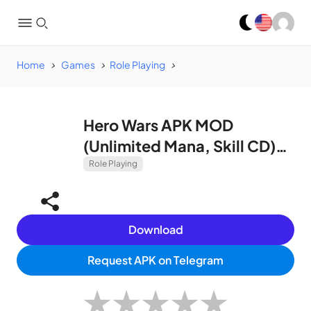
Home
Games
Role Playing
Hero Wars APK MOD
(Unlimited Mana, Skill CD)
v1.117.302
Role Playing
Download
Request APK on Telegram
★
★
★
★
★