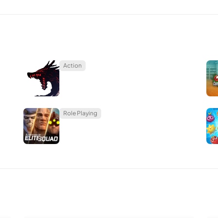
Action
Role Playing