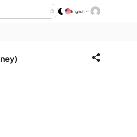
English
oney)