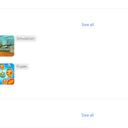
See all
Simulation
Puzzle
See all