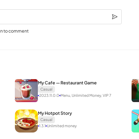
in to comment
My Cafe — Restaurant Game
Casual
2023.11.0.0
Menu, Unlimited Money, VIP 7
My Hotpot Story
Casual
1.3.1
Unlimited money