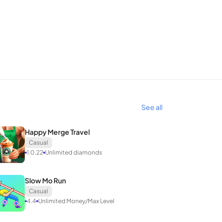
See all
Happy Merge Travel
Casual
1.0.22
Unlimited diamonds
Slow Mo Run
Casual
4.4
Unlimited Money/Max Level