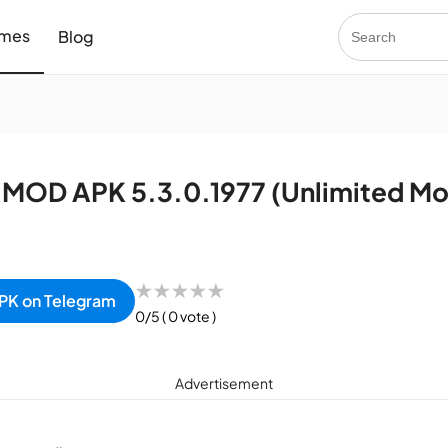
mes
Blog
a MOD APK 5.3.0.1977 (Unlimited M
★
★
★
★
★
PK on Telegram
0/5
( 0 vote )
Advertisement