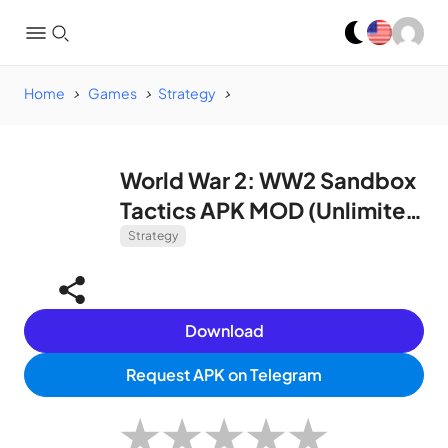
Home
Games
Strategy
World War 2: WW2 Sandbox
Tactics APK MOD (Unlimited
Money/Medals) v314
Strategy
Download
Request APK on Telegram
★
★
★
★
★