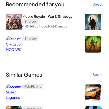
Recommended for you
See all
Mobile Royale - War & Strategy
Str
Strategy
1.49.2
God Mode, High Damage
Strategy
Str
Similar Games
See all
Role Playing
Rac
Role Playing