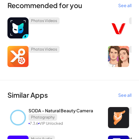
Recommended for you
See all
Photos Videos
Pho
Photos Videos
Pho
Similar Apps
See all
SODA - Natural Beauty Camera
Pho
Photography
7.3.6
VIP Unlocked
Music Audio