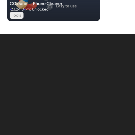
CCleaner – Phone Cleaner
23.24.0
Pro Unlocked
Tools