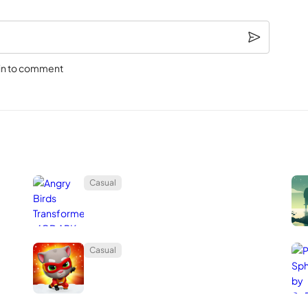
in to comment
Casual
Casual