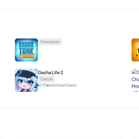
Simulation
Gacha Life 2
Casual
0.93
Unlimited Gems