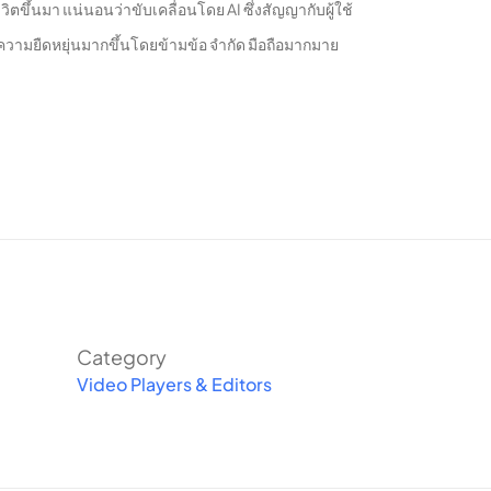
ตขึ้นมา แน่นอนว่าขับเคลื่อนโดย AI ซึ่งสัญญากับผู้ใช้
มีความยืดหยุ่นมากขึ้นโดยข้ามข้อ จํากัด มือถือมากมาย
รมและหลายเลเยอร์ พวกเขาถูกมองว่าเป็นเครื่องมือที่ช่วย
ปได้ใหม่ในการตัดต่อวิดีโอและเพิ่มทุกเครื่องมือเพื่อ
ีการเปลี่ยนแปลงภาพเช่นเอฟเฟกต์ฟิลเตอร์สติกเกอร์และ
Category
ะช่วยให้ผู้ใช้สามารถแก้ไขรายละเอียดบางอย่างเพื่อ
Video Players & Editors