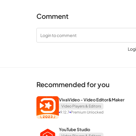
ปุ่ม CHROMA สําหรับการสร้างวิดีโอ
Comment
นอกจากคุณสมบัติที่เหนือกว่าข้างต้นแล้วแอปพลิเคชั่
ต้องมีการปรับแต่งและการเพิ่มประสิทธิภาพในแต่ละเครื่อ
Login to comment
ยังช่วยให้ผู้ใช้สามารถผสมผสานเป้าหมายเข้ากับสภาพ
เอฟเฟกต์หน้าจอสีเขียวยังเหมาะสําหรับการเปลี่ยนพื้
Log
แอปพลิเคชันยังมีทรัพยากรที่มีค่ามากมายที่เหมาะสําหร
ใช้ในช่วงเวลาที่สําคัญมากมายในการถ่ายวิดีโอ
Recommended for you
เครื่องมือมากมายสําหรับการแก้ไขอย
VivaVideo - Video Editor&Maker
นอกจากฟังก์ชั่นที่เหนือกว่าสําหรับการสร้างวิดีโอที่น่า
Video Players & Editors
9.12.7
Premium Unlocked
เครื่องมือเหล่านั้นไม่เพียง แต่โต้ตอบกับรูปภาพหรือเ
เล็กลงในกลุ่มที่ใหญ่ขึ้นโดยตรงสร้างความสําเร็จใหม่สํ
YouTube Studio
Video Players & Editors