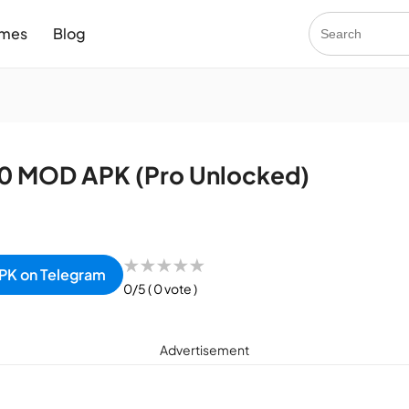
mes
Blog
1.0 MOD APK (Pro Unlocked)
★
★
★
★
★
PK on Telegram
0/5
( 0 vote )
Advertisement