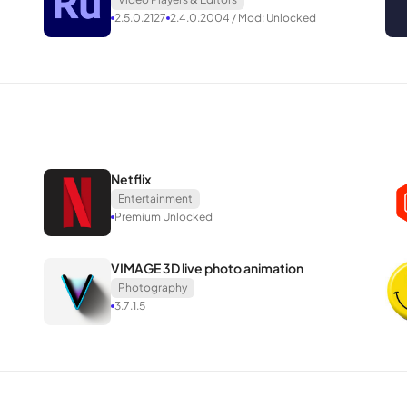
ที่เป็นเอกลักษณ์
2.5.0.2127
2.4.0.2004 / Mod: Unlocked
องจากให้เนื้อหาที่จําเป็นและเอฟเฟกต์คุณภาพสูงแก่ผู้ใช้เสมอ พวกเขายังได้
้างความประทับใจอย่างมาก แอพนี้จะแนะนําเอฟเฟกต์การเปลี่ยนภาพเพิ่มเติมซึ
ีความคิดที่กล้าหาญและโดดเด่นมากขึ้นรวมถึงความสําเร็จที่น่าประทับใจที่สุ
Netflix
่นช่างวิดีโอมืออาชีพ
Entertainment
Premium Unlocked
VIMAGE 3D live photo animation
Photography
3.7.1.5
งยิ่งสําหรับการตัดต่อมิวสิกวิดีโออนิเมะหรือการแก้ไขของดาราวิดีโอป๊อป
กําหนดเองพร้อมคุณสมบัติมากมาย
หลของแสงเพื่อสร้างเอฟเฟกต์ twixtor หรือ time freeze บนหน้าจอ ทําให้ว