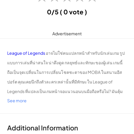
0/5
( 0 vote )
Advertisement
League of Legends
อาจไม่ใช่คนแปลกหน้าสำหรับนักเล่นเกม รูป
แบบการเล่นที่น่าสนใจ น่าดึงดูด กลยุทธ์และทักษะของผู้เล่น เกมนี้
ถือเป็นจุดเปลี่ยนในการเปลี่ยนโชคชะตาของ MOBA ในสนามอีส
ปอร์ต คุณเคยนึกถึงตัวละครเหล่านั้นที่มีทักษะใน League of
Legends ที่แปลงเป็นเกมหน้าจอแนวนอนบนมือถือหรือไม่? มันคุ้ม
See more
ค่าที่จะลอง? ตามเกณฑ์เหล่านี้ ฉันจะแนะนำให้คุณรู้จักกับเกมที่น่า
สนใจอย่างยิ่งจากผู้จัดพิมพ์ DreamSky เกมที่ชื่อว่า League of
Stickman
Additional Information