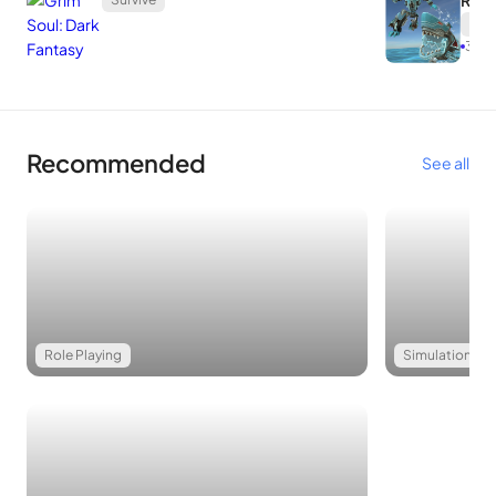
Robo
Sim
3.4.9
การเล่นเกม
ดังที่ได้กล่าวมาแล้ว League of Stickman ปฏิบัติตามกฎของเกม
Recommended
See all
เล่นตามบทบาทบนหน้าจอแนวนอน คุณเล่นเป็นฮีโร่ stickman ที่
เข้าร่วมในการต่อสู้ที่ดุเดือด สิ่งที่น่าสนใจเกี่ยวกับ League of
Stickman เมื่อเทียบกับส่วนที่เหลือก็คือ ตัวละครที่เข้าร่วมในการ
ต่อสู้ไม่เพียงแต่เคลื่อนไหวและโจมตีเท่านั้น แต่ตัวละครแต่ละตัวจะ
มี 4 ทักษะที่แตกต่างกัน โดยจะโต้ตอบกับรูปแบบเกมที่คุณตั้งเป้าไว้
สิ่งนี้ทำให้ความยากของเกมสูงขึ้น และสงครามก็เข้มข้นขึ้นด้วย
Role Playing
Simulation