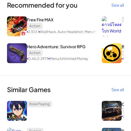
Recommended for you
See all
Free Fire MAX
Act
Action
2.103.1
WallHack, Auto Headshot, MenuMod
Hero Adventure: Survivor RPG
Braw
Action
Act
0.46.0.2979
Menu/Unlimited Money
53.1
Similar Games
See all
Off 
Role Playing
Rac
2.15
Survive