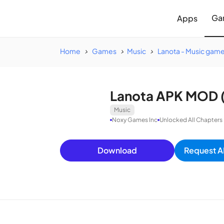
Ga
Apps
Home
Games
Music
Lanota - Music game
Lanota APK MOD (U
Music
Noxy Games Inc
Unlocked All Chapters
Download
Request A