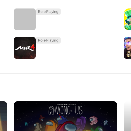
ละทางบนหน้าจอตลอดเวลา
Role Playing
ออยู่บนนิ้วของคุณ เล่นดนตรี สนุกกับจังหวะ และกอบกู้โลก!
Role Playing