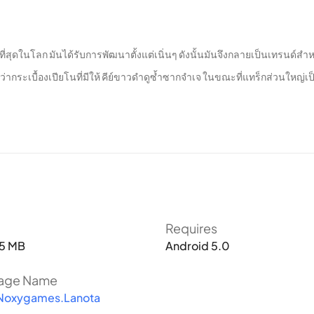
กที่สุดในโลก มันได้รับการพัฒนาตั้งแต่เนิ่นๆ ดังนั้นมันจึงกลายเป็นเทรนด์
กระเบื้องเปียโนที่มีให้ คีย์ขาวดำดูซ้ำซากจำเจ ในขณะที่แทร็กส่วนใหญ่เป
องราวที่น่าประทับใจ เกมดังกล่าวเกี่ยวกับความโกลาหลของโลก ทุกอย่างดูจมอยู
ให้ Notalium ด้วยความหวังว่าจะได้โลกที่มีสีสันกลับคืนมาดังเดิม
Requires
5 MB
Android 5.0
่างภาพและจังหวะ เมื่อคุณเริ่มการท้าทาย คุณต้องทำหลายอย่างด้วยการแตะ (ค
age Name
Noxygames.Lanota
ายกับ Piano Tiles คุณไม่ควรพลาดโน้ตใด ๆ เพราะจะทำให้เพลงไม่สมบูรณ์ อย