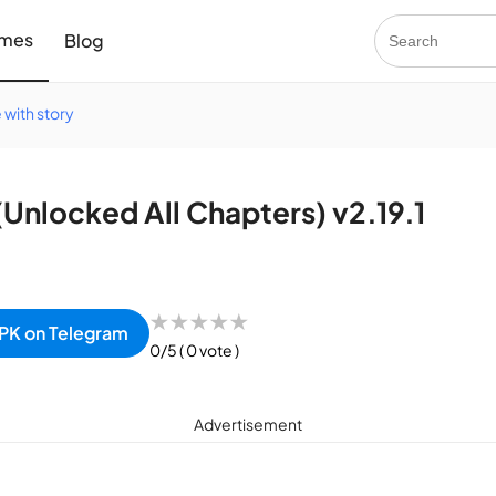
mes
Blog
 with story
nlocked All Chapters) v2.19.1
★
★
★
★
★
PK on Telegram
0/5
( 0 vote )
Advertisement