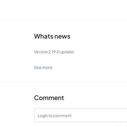
ดำเนินต่อไป
แต่ยังมีความแตกต่างบางประการที่คุณต้องจำไว้ ระบบเ
ช่วงเวลานั้นเร็วหรือช้าเกินไป เกมจะสร้างคำเตือนว่า
เช่นเดียวกับที่คุณจะได้สัมผัสกับเรื่องราวของ Lanota 
Whats news
ภาพของโลกของ Lanota
ทุกครั้งที่การท้าทายเสร็จสิ้น คุณสามารถตรวจสอบราย
Version 2.19.0 update:
คะแนนตามนั้น
1) Secret Library Selection Vol. 8 "Sound of Four Sea
See more
Apo11o program ft. Mayumi Morinaga" are selected 
เพลงที่น่าทึ่ง
2) Added new "Beginner Mission" system as a part o
มีหลายร้อยเพลงใน Lanota ส่วนใหญ่นำมาจากอะนิเมะ/ม
Favorite
แต่โดยรวมแล้วแทร็กจะแบ่งออกเป็น 3 ประเภท ได้แก่ Ul
Comment
แน่นอนว่าในขณะที่เนื้อเรื่องค่อยๆ ขยายออกไป เพลงให
อื่นๆ บางเพลงมีท่อนที่ไม่ใช้คำพูด และคุณจะสบายขึ้นเ
Login to comment
นอกจากนี้ Lanota ยังมีแพ็คเกจระดับพรีเมียมอีกด้วย เม