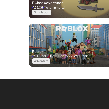
F Class Adventurer
1.35.05
Menu, Immortal
Simulation
Roblox
2.605.660
MENU, God Mode, Wall Hack
Adventure