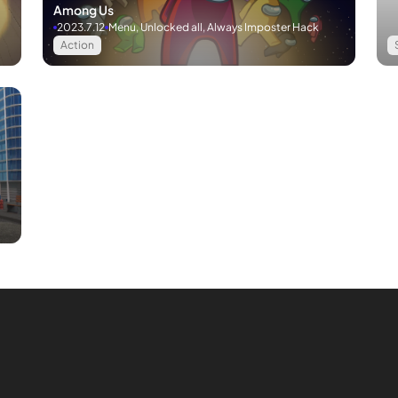
Among Us
2023.7.12
Menu, Unlocked all, Always Imposter Hack
Action