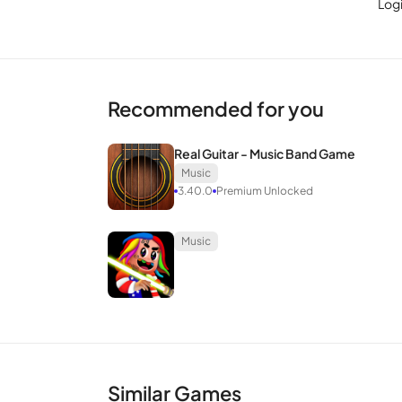
Log
(Hearl’s Cry feat. Pooppo), Specta (Junk), Hayabusa (
ปลดล็อกแผนที่ใหม่
การเดินทางของ Lanota แบ่งออกเป็น 6 บทหลัก 2 บทย่อ
Recommended for you
คุณจะต้องผลัดกันผ่านความท้าทายของแต่ละแทร็กเพื่อ
Real Guitar - Music Band Game
รุ่น MOD APK ของ Lanota
Music
3.40.0
Premium Unlocked
คุณสมบัติ MOD
Music
ปลดล็อกบททั้งหมด: อย่างที่กล่าวไว้ ครึ่งหนึ่งของเกมเป
แล้ว 16 บทที่จ่ายของ Lanota ปลดล็อคแล้ว
ดาวน์โหลด Lanota MOD APK สำหรั
Similar Games
Lanota เป็นประสบการณ์ที่สดชื่นในประเภทเกมจังหวะ อย