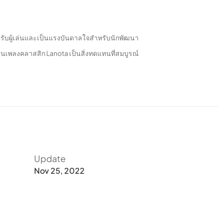
สำหรับผู้เล่นและเป็นแรงบันดาลใจสำหรับนักพัฒนา
็นเพลงคลาสสิก Lanota เป็นสิ่งทดแทนที่สมบูรณ์
่ในความเงียบ มีสองสีขาวและสีดำ สองพี่น้อง Fisica และ
Update
Nov 25, 2022
ลิก) ตวัด และเลื่อน (ราง) บนหน้าจอ โน้ตจะปรากฏขึ้น
่างไรก็ตาม หากคุณข้ามโน้ตไปโดยไม่ตั้งใจ เกมจะ