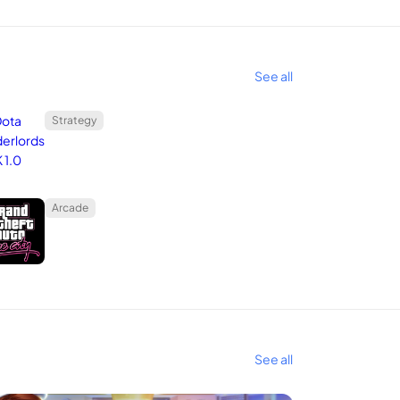
See all
Strategy
Arcade
See all