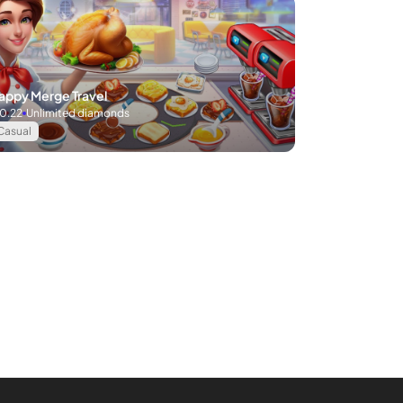
appy Merge Travel
.0.22
Unlimited diamonds
Casual