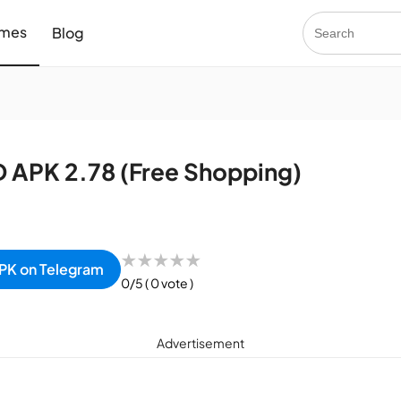
mes
Blog
D APK 2.78 (Free Shopping)
★
★
★
★
★
PK on Telegram
0/5
( 0 vote )
Advertisement