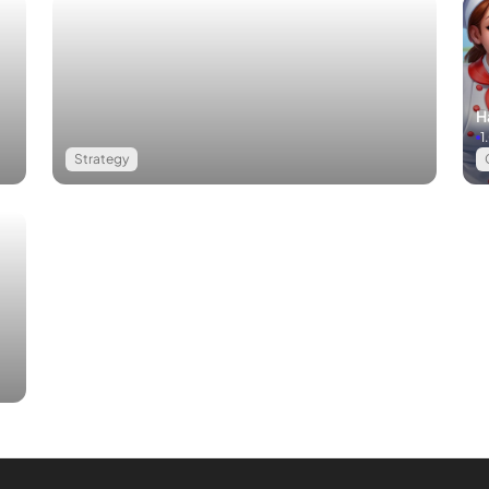
H
1
Strategy