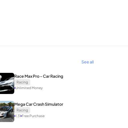
See all
Race Max Pro - Car Racing
Racing
Unlimited Money
Mega Car Crash Simulator
Racing
1.31
Free Purchase