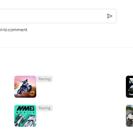
in to comment
Racing
Racing