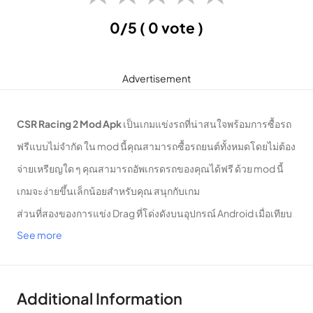
0/5
( 0 vote )
Advertisement
CSR Racing 2 Mod Apk
เป็นเกมแข่งรถที่น่าสนใจพร้อมการซื้อรถ
ฟรีแบบไม่จำกัด ใน mod นี้คุณสามารถซื้อรถยนต์ทั้งหมดโดยไม่ต้อง
จ่ายเหรียญใด ๆ คุณสามารถอัพเกรดรถของคุณได้ฟรี ด้วย mod นี้
เกมจะง่ายขึ้นเล็กน้อยสำหรับคุณ สนุกกับเกม
ส่วนที่สองของการแข่ง Drag ที่โด่งดังบนอุปกรณ์ Android เมื่อเทียบ
See more
กับเกมเวอร์ชั่นแรก CSR Racing 2 ได้รับการปรับปรุงและดัดแปลง
มากมาย กราฟิกที่สวยงามและฟิสิกส์ที่ยอดเยี่ยมจะทำให้คุณ
ประหลาดใจและมีรถแข่งมากมายให้เลือกไม่เพียง แต่ชนะ แต่ยัง
Additional Information
รวมถึงแฟน ๆ ทุกคนที่สามารถดึงคุณเข้ามาเล่นเป็นเวลาหลาย