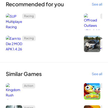
Recommended for you
See all
Racing
Rac
Mega
Racing
Rac
1.31
Similar Games
See all
Action
Puzz
Action
Sim