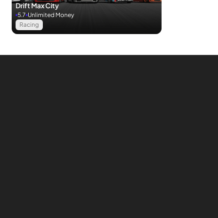
Drift Max City
5.7
Unlimited Money
Racing