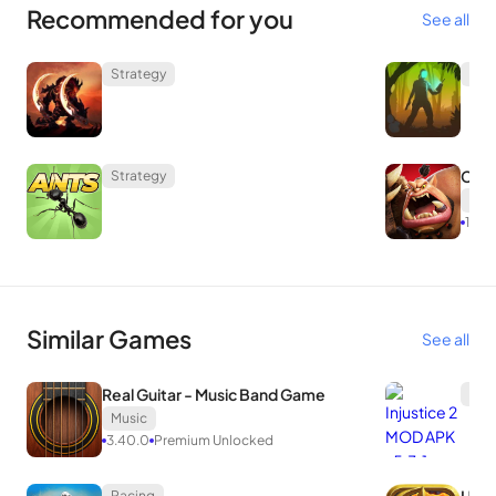
Recommended for you
See all
Strategy
Str
Call
Strategy
Str
1.0.2
Similar Games
See all
Real Guitar - Music Band Game
Figh
Music
3.40.0
Premium Unlocked
Racing