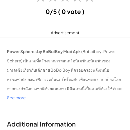
0/5
( 0 vote )
Advertisement
Power Spheres by BoBoiBoy Mod Apk
(Boboiboy: Power
Sphere) เป็นเกมที่สร้างจากภาพยนตร์อนิเมชันอนิเมชันของ
มาเลเซียเกี่ยวกับเด็กชาย BoBoiBoy ที่ครอบครองพลังเหนือ
ธรรมชาติของนาฬิกาเวทย์มนตร์พร้อมกับเพื่อนของเขาปกป้องโลก
จากกองกำลังต่างชาติด้วยแผนการพิชิต เกมนี้เป็นเกมที่ต้องใช้ทักษะ
See more
และความรวดเร็วนอกเหนือจากระบบตัวการ์ตูนที่โด่งดังได้รับความ
สนใจจากผู้เล่นเป็นอย่างมากและถือเป็นเกมที่น่าสนใจสำหรับระบบ
ปฏิบัติการ Android และ iOS
Additional Information