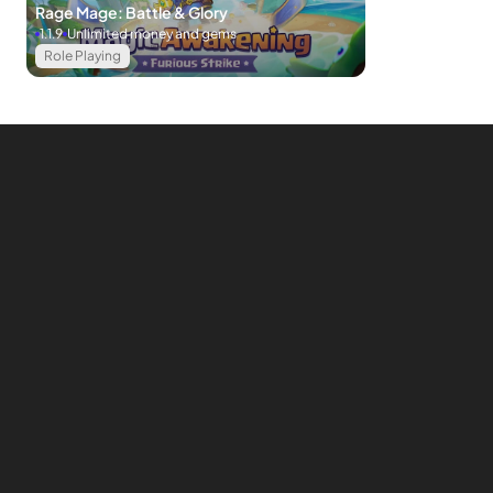
Rage Mage: Battle & Glory
Ochobot เพื่อควบคุมเขาในการค้นหาที่ตั้งของทรงกลมโบราณที่
1.1.9
Unlimited money and gems
รู้จักกันในชื่อ Sfera Kuasa มันซ่อนตัวอยู่ในโลก BoBoiBoy และ
Role Playing
เพื่อนสนิทของเขารีบไปช่วย Ochobot และค้นพบความลับเบื้องหลัง
Sfera Kuasa
ในระหว่างการเดินทางแก๊งค์ Tengkotak มักจะป้องกันผู้คนเป็น
อันตรายและหาวิธีในการบล็อก BoBoiBoy เข้าร่วมเกมคุณจะถูก
แปลงเป็นเด็กชาย Boboiboy ด้วยเวทมนตร์มหัศจรรย์ใน
มือ พยายามต่อสู้จนจบเพื่อปกป้องความสงบสุขของมนุษยชาติ
เพลย์