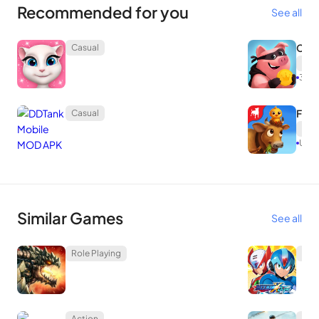
Recommended for you
See all
Coin
Casual
Cas
3.5.
โครงเรื่อง
Farm
Casual
Cas
Unli
Similar Games
See all
Role Playing
Act
Action
Act