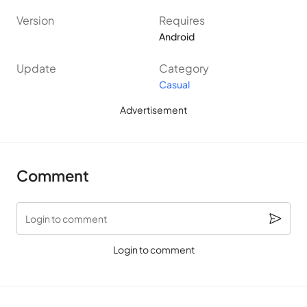
Version
Requires
สรุปเกี่ยวกับ Power Spheres
Android
Update
Category
ชื่อ
Power Spheres โดย
Casual
สำนักพิมพ์
8elements
Advertisement
รุ่นล่าสุด
1.3.20
Comment
ขนาด
51M
Login to comment
คุณสมบัติของ MOD
ชีวิต / เงิน / โฆษณาไม
Login to comment
แพลทฟอร์ม
Android 4.0.3, iOS 7.