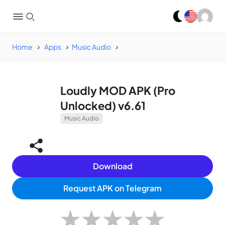
Home
Apps
Music Audio
Loudly MOD APK (Pro
Unlocked) v6.61
Music Audio
Download
Request APK on Telegram
★
★
★
★
★