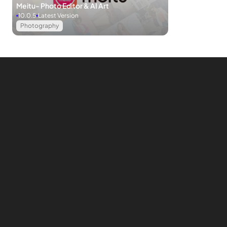
Meitu- Photo Editor & AI Art
10.0.5
Latest Version
Photography