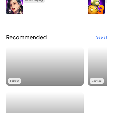
ทำเหมือง โดยทั่วไปคุณจะได้รับโลหะทั่วไปเช่นเหล็กและทองแดง
เท่านั้น หากคุณโชคดีคุณจะได้รับโลหะหายากเช่นทองคำเพชรหรือ
โลหะบางชนิดเช่น Adamantine และ Mythril
แน่นอนว่าการตีดาบคุณจะหลอมละลายและเทลงในรูปของดาบ ใน
ขั้นตอนสุดท้ายคุณใช้ค้อนตีเหล็กเพื่อยืดดาบให้ตรงเมื่ออยู่ใน
Recommended
See all
อุณหภูมิสูง บางครั้งลูกค้าจะเพิ่มข้อกำหนดพิเศษบางอย่าง ตัวอย่าง
เช่นอัศวินบางคนเรียกร้องให้ดาบทำด้วยเงิน หากคุณสร้างดาบเล่ม
นั้นคุณจะได้รับโบนัสมากขึ้น
เกมไม่ได้ใช้งานที่ไม่ซ้ำกัน
Puzzle
Casual
Forge Ahead เป็นเกมที่ไม่ได้ใช้งานดังนั้นคุณจะมีรายได้ติดตัวทุก
ๆ วินาทีจากดาบที่คุณทำเสร็จแล้ว แม้หลังจากที่คุณปิดเกมเงินของ
คุณยังคงเพิ่มขึ้น หากคุณต้องการที่จะสำรวจการทำงานของคนงาน
เหมืองให้ลอง
Idle Miner Tycoon