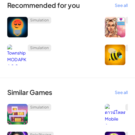
Recommended for you
See all
พยายามสร้างเกมที่ไม่ได้ใช้งาน มีอะไรพิเศษใน Forge
Ahead? ค้นหาข้อมูลในบทความด้านล่าง!
Simulation
Sim
เพลย์
Simulation
Sim
เมื่อเล่น Forge Ahead คุณเป็นช่างตีเหล็ก งานของคุณคือผลิตดาบ
จากแร่โลหะ คุณไม่ทราบวิธีการปลอมดาบหรือไม่? ไม่ต้องกังวล เกม
นี้จะให้รายละเอียดขั้นตอนในการผลิตดาบที่ดี คุณจะต้องผ่าน
กระบวนการผลิตจากแร่โลหะจากธรรมชาติจนถึงความสมบูรณ์
ของดาบ ครั้งแรกโรงตีเหล็กของคุณไม่มีชื่อเสียงมากนักใน
Similar Games
See all
อาณาจักร คุณต้องมีดาบที่สมบูรณ์เพื่อแสดงหน้าร้าน อัศวินจะขอซื้อ
ดาบของคุณหากพวกเขาพอใจคุณจะได้รับเงินและชื่อเสียง
Simulation
Spo
ก่อนอื่นคุณจะใช้ค้อนทุบหินก้อนใหญ่ นั่นคือแร่โลหะที่ให้โลหะแก่
คุณหลังจากทำลายเปลือกนอก คุณไม่รู้ว่าคุณได้รับโลหะอะไรเมื่อ
Role Playing
Cas