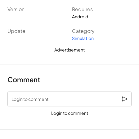
– ราคา: ฟรี
Version
Requires
– ต้องการรูท: ไม่ต้องการ
Android
– เสนอซื้อ In-App: หมายเลข
– ราคา: ฟรี
Update
Category
Simulation
[masterslider id=”17″]
ในช่วงสงครามเราไม่สามารถเพิกเฉยต่อการทำงานอย่างหนักของ
Advertisement
ช่างตีเหล็ก พวกเขาเป็นคนที่ไม่ได้ไปสนามรบโดยตรงและนำความ
รุ่งเรืองมาให้ แต่บทบาทของพวกเขานั้นสำคัญมาก หากไม่มีช่างตี
Comment
เหล็กนักรบจะสามารถชนะได้โดยไม่ต้องใช้หอกและดาบ?
Forge
Ahead (อัพเกรดฟรี MOD)
เป็นเกมล่าสุดที่ไม่ใช้งานของ Lion
Studios ในเกมนี้คุณเป็นช่างตีเหล็กที่มีหน้าที่ในการตีดาบที่ดีที่สุด
Login to comment
และขายมันเพื่อทำเงิน
Login to comment
เมื่อพูดถึง Lion Studios เรามักจะจำเกมไขปริศนาที่สนุกและเป็น
เอกลักษณ์ของสำนักพิมพ์นี้ พวกเขาใช้หัวข้อทั่วไปในชีวิตและสร้าง
เกมไขปริศนาในวิธีที่สร้างสรรค์มาก นี่เป็นครั้งแรกที่ผู้เผยแพร่รายนี้