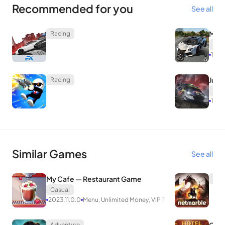
Recommended for you
See all
Mega
Racing
Rac
1.31
Just 
Racing
Rac
1.5.2
Similar Games
See all
My Cafe — Restaurant Game
Str
Casual
2023.11.0.0
Menu, Unlimited Money, VIP 7
Adventure