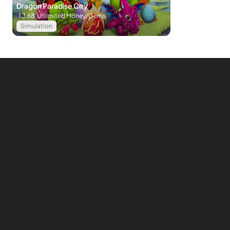
Dragon Paradise City
1.3.68
Unlimited Money/Gems
Simulation