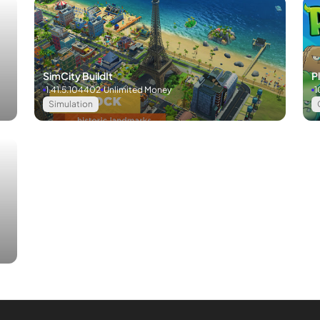
SimCity BuildIt
P
1.41.5.104402
Unlimited Money
1
Simulation