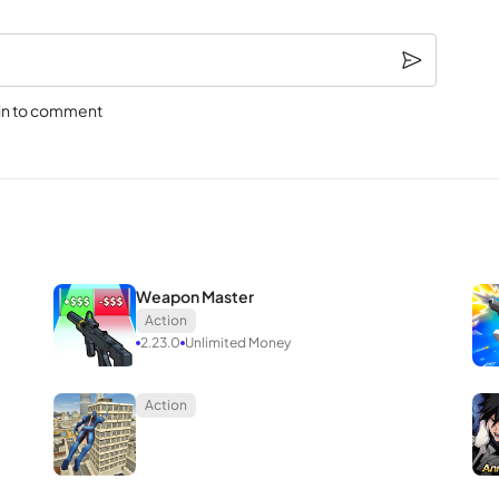
in to comment
Weapon Master
Action
2.23.0
Unlimited Money
Action