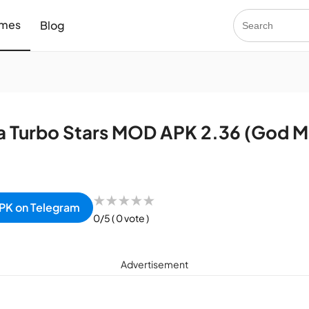
mes
Blog
a Turbo Stars MOD APK 2.36 (God 
★
★
★
★
★
PK on Telegram
0/5
( 0 vote )
Advertisement