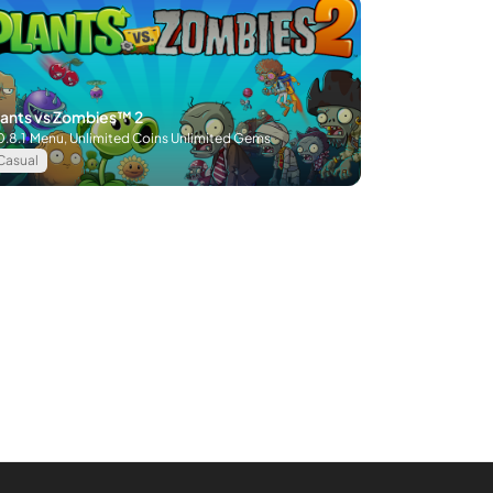
lants vs Zombies™ 2
0.8.1
Menu, Unlimited Coins Unlimited Gems
Casual