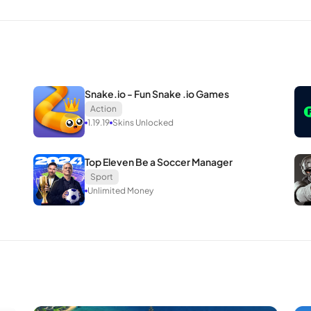
Snake.io - Fun Snake .io Games
Action
1.19.19
Skins Unlocked
Top Eleven Be a Soccer Manager
Sport
Unlimited Money