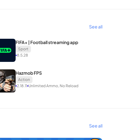
See all
FIFA+ | Football streaming app
Sport
8.5.28
Hazmob FPS
Action
2.18.11
Unlimited Ammo, No Reload
See all