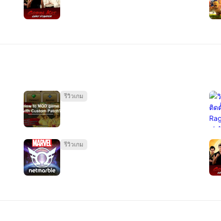
การขโมยข้อมูลส่วนบุคคลค่าบริการจำนวนมากที่เจ้าของอุปกรณ์ไม่ได้รับและการ
รับการอัปเดตความปลอดภัยของ Google ไม่จำเป็นต้องถูกแฮ็กทันที แต่มีอะไรบ้
วรใช้ VPN โปรดพิจารณาสิ่งนี้: อุปกรณ์ Android ทุกเครื่องเชื่อมต่อกับอินเ
รีวิวเกม
งคุณโดยประสงค์ร้าย
อัปเดตความปลอดภัยและ
ชั่วโมง
รีวิวเกม
ร VPN ฟรีที่กำหนดให้คุณต้องส่งข้อมูลที่ละเอียดอ่อนเช่นหมายเลขประกันสังค
กอุโมงค์” เช่น Surfshark แยกอุโมงค์ช่วยให้คุณเลือกเข้าถึงบางไซต์โดยไม่ต้อ
ได้รับประโยชน์ทั้งหมดจากการมี VPN ในขณะที่รักษาข้อมูลส่วนบุคคลทั้งหมด