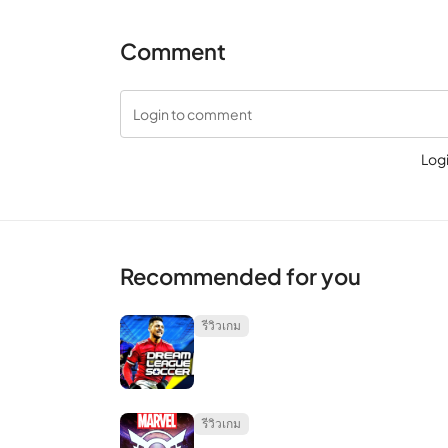
ไซต์ที่อาจถูก จำกัด ทางภูมิศาสตร์ได้ การปิดบังที่อย
VPN ไม่เพียงแค่ปกป้องข้อมูลขาออกเท่านั้น นอกจากนี้ย
Comment
สหรัฐอเมริกาอย่างเข้มงวด ตัวอย่างเช่นการเข้าถึง N
เข้าใช้บัญชี Netflix ของคุณผ่าน VPN ซึ่งช่วยให้คุณไ
Login to comment
บ้าน
Log
ในหลักการเดียวกัน VPN ยังช่วยให้คุณเข้าถึงบริการอีเ
แต่นี่เป็นเพียงสองสิ่งที่ VPN สามารถทำเพื่อคุณได้ นี่คือ
เมื่อแฮกเกอร์เข้ามาในระบบคอมพิวเตอร์ของคุณแล้วพวก
ระยะไกลแม้ว่าคุณจะอยู่ในเครือข่ายที่ปลอดภัยก็ตาม แ
Recommended for you
VPN ปกป้องอุปกรณ์ Android ของคุณแม้ว่าคุณจะไม่ได้
8.0 อีกต่อไป การศึกษากลุ่มเฝ้าระวังผู้บริโภคในสหราชอ
รีวิวเกม
ไม่มีการป้องกันภัยคุกคามด้านความปลอดภัยใหม่ ๆ
ผู้เชี่ยวชาญคนไหนได้สุ่มตัวอย่างโทรศัพท์และแท็บเล็
Amazon และเว็บไซต์อื่น ๆ พวกเขาทดสอบอุปกรณ์ Andro
รีวิวเกม