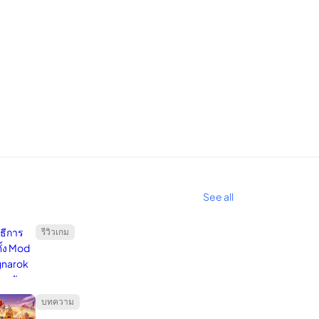
อมูลส่วนตัวของคุณ
เช่น
Netflix
จำกัด ตัวเลือกสำหรับความบันเทิงนอก
ที่คุณสามารถเลือกได้ประมาณ 90 เปอร์เซ็นต์ ลงชื่อ
ในการใช้อุปกรณ์ของคุณสำหรับการสตรีมเช่นเดียวกับที่
ฟต์แวร์ที่ช่วยให้เข้าถึงคอมพิวเตอร์ของคุณได้จาก
ลกเปลี่ยนอีเมลและบุคคลที่คุณติดต่อทางโซเชียลมีเดีย
See all
ัยสำหรับระบบปฏิบัติการ Android ที่เก่ากว่าเวอร์ชัน
เล็ต Android มากกว่าหนึ่งพันล้านเครื่องอยู่ในกลุ่มที่
รีวิวเกม
งเก่า ไม่ใช่รุ่นใหม่ล่าสุด พวกเขายังคงมีขายใน
ปกรณ์ร้อยละ 42.1 ที่ใช้ระบบปฏิบัติการ Google 6.0
บทความ