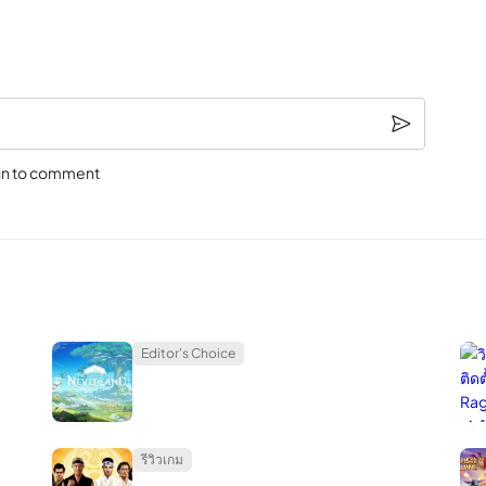
ู่ IP ของคุณทำให้ยากต่อการติดตามกิจกรรมทางอินเทอร์เน็ตของคุณหรือขโมยข้
ังช่วยให้คุณสามารถเข้าถึงข้อมูลขาเข้าได้มากขึ้น บริการสตรีมมิ่งบางอย่าง
etflix ผ่านเซิร์ฟเวอร์ในบางประเทศในตะวันออกกลางจะช่วยลดจำนวนโปรแกรม
ด้รับประโยชน์ในการเชื่อมต่อผ่านที่อยู่ IP ที่ยอมรับได้ช่วยคืนความสามารถ
in to comment
มลที่บางประเทศห้ามได้
อีกสามข้อ
เขาสามารถคว้าไฟล์ใด ๆ ที่คอมพิวเตอร์ของคุณใช้ พวกเขาสามารถติดตั้งซอ
ฮกเกอร์สามารถใช้คอมพิวเตอร์ของคุณเพื่อแฮ็กคอมพิวเตอร์ของทุกคนที่คุณแ
รับการอัปเดตด้านความปลอดภัยก็ตาม Google ไม่ได้ส่งการอัปเดตความปลอดภ
าณาจักรซึ่ง? พบว่ามีอุปกรณ์ Android จำนวนมากทั่วโลกซึ่งมีโทรศัพท์และแท็บ
Editor's Choice
ต Android ในห้องทดลองเพื่อทำการทดสอบ อุปกรณ์ที่พวกเขาทดสอบไม่จำเป็นต้อ
id ที่ผลิตโดย LG / Google, Samsung, Motorola และ Sony พวกเขาพบว่าอุ
รีวิวเกม